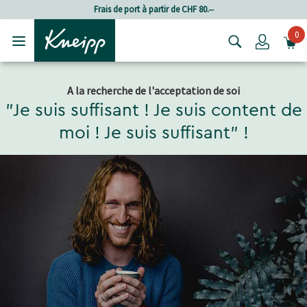
Passer au contenu principal
Passer au contenu du pied de page
Frais de port à partir de CHF 80.‒
0
Login
A la recherche de l'acceptation de soi
"Je suis suffisant ! Je suis content de
moi ! Je suis suffisant" !