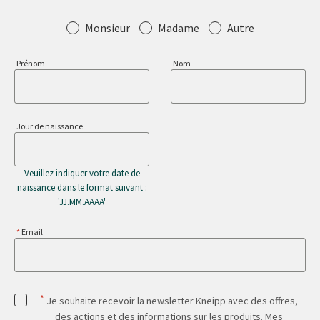
Salutation
Monsieur
Madame
Autre
Prénom
Nom
Jour de naissance
Veuillez indiquer votre date de
naissance dans le format suivant :
'JJ.MM.AAAA'
Email
*
Je souhaite recevoir la newsletter Kneipp avec des offres,
des actions et des informations sur les produits. Mes