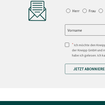
Anrede
Herr
Frau
Vorname
*
Ich möchte den Kneipp
der Kneipp GmbH und mi
habe ich gelesen. Ich k
JETZT ABONNIERE