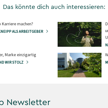
Das könnte dich auch interessieren:
p Karriere machen?
D
u
KNEIPP ALS ARBEITGEBER
U
N
r, Marke einzigartig
W
ND WIR STOLZ
M
p Newsletter