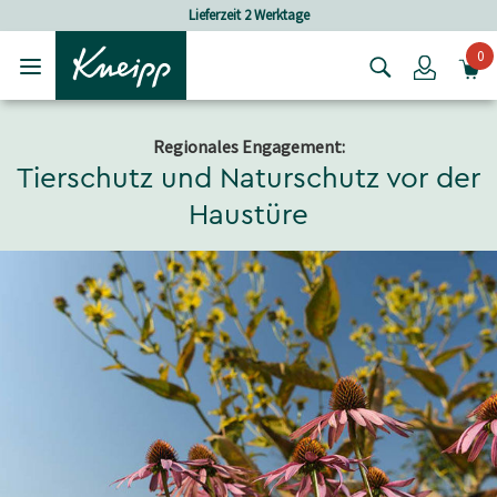
Skip to main content
Skip to footer content
Versandkostenfrei ab 25 € Bestellwert
0
Login
Regionales Engagement:
Tierschutz und Naturschutz vor der
Haustüre