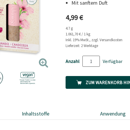
Mit sanftem Duft
Link
auf
derselben
Aktueller Preis
4,99 €
Seite.
4.7 g
1.061,70 € / 1 kg
Inkl. 19% MwSt., zzgl. Versandkosten
Lieferzeit: 2 Werktage
Anzahl
Verfügbar
ZUM WARENKORB HI
Inhaltsstoffe
Anwendung