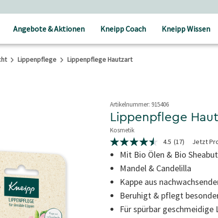
Angebote & Aktionen
Kneipp Coach
Kneipp Wissen
cht
Lippenpflege
Lippenpflege Hautzart
Artikelnummer:
915406
Lippenpflege Haut
Kosmetik
4,4 von 5 Sternen
4.5
(17)
Jetzt Pr
4.5
von
Mit Bio Ölen & Bio Sheabut
5
Mandel & Candelilla
Sternen,
Durchschnittswert
Kappe aus nachwachsende
der
Bewertung.
Beruhigt & pflegt besonder
Read
17
Für spürbar geschmeidige 
Reviews.