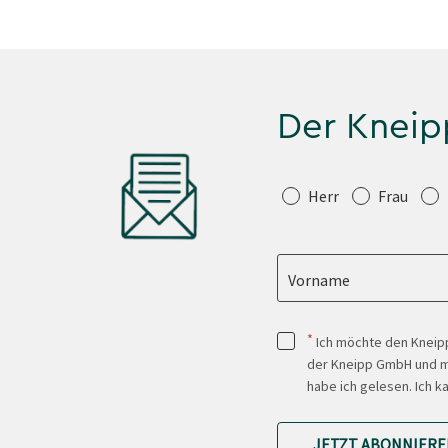
Der Kneip
Anrede
Herr
Frau
Vorname
*
Ich möchte den Kneipp
der Kneipp GmbH und mi
habe ich gelesen. Ich k
JETZT ABONNIERE