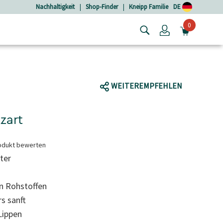
Nachhaltigkeit
|
Shop-Finder
|
Kneipp Familie
DE
0
Login
MINIW
WEITEREMPFEHLEN
zart
odukt bewerten
ter
n Rohstoffen
s sanft
Lippen