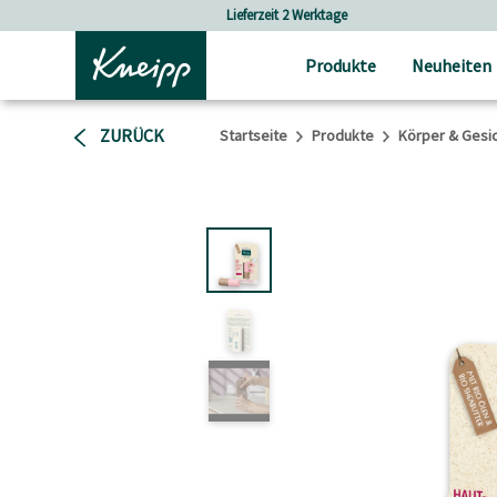
Skip to main content
Skip to footer content
Versandkostenfrei ab 25 € Bestellwert
Produkte
Neuheiten
ZURÜCK
Startseite
Produkte
Körper & Gesi