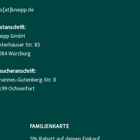
fo[at]kneipp.de
tanschrift:
eipp GmbH
nterhäuser Str. 85
084 Würzburg
sucheranschrift:
hannes-Gutenberg-Str. 8
199 Ochsenfurt
FAMILIENKARTE
5% Rabatt auf deinen Einkauf