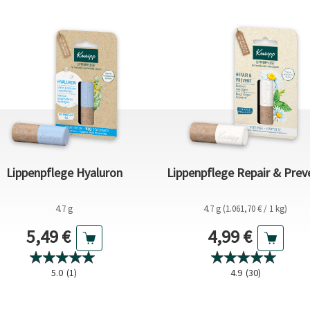
Lippenpflege Hyaluron
Lippenpflege Repair & Prev
4.7 g
4.7 g (1.061,70 € / 1 kg)
Aktueller Preis
Aktueller Prei
5,49 €
4,99 €
5.0
(1)
4.9
(30)