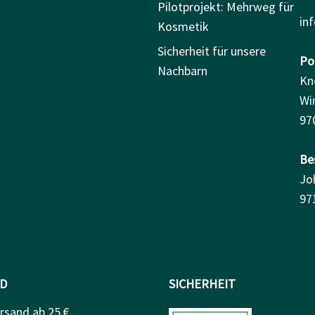
Pilotprojekt: Mehrweg für
in
Kosmetik
Sicherheit für unsere
Pos
Nachbarn
Kn
Wi
97
Be
Jo
97
D
SICHERHEIT
rsand ab 25 €