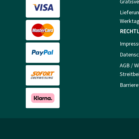
Gratisve
Lieferun
Werkta
RECHTL
Impres
Datensc
AGB / Wi
Streitbe
Barriere