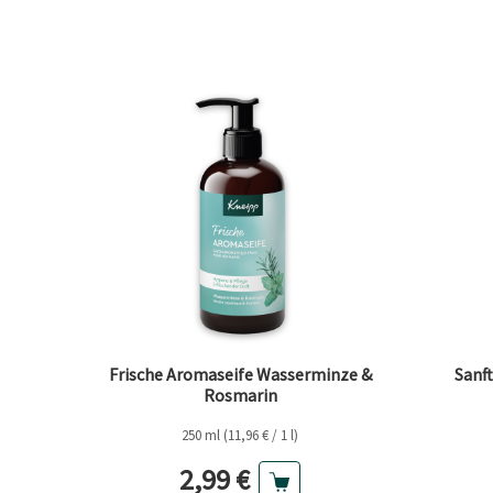
Frische Aromaseife Wasserminze &
Sanf
Rosmarin
250 ml (11,96 € / 1 l)
Aktueller Preis
2,99 €