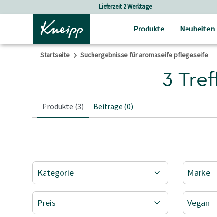
Skip to main content
Skip to footer content
Lieferzeit 2 Werktage
Produkte
Neuheiten
Startseite
Suchergebnisse für aromaseife pflegeseife
3 Tref
Produkte
(3)
Beiträge
(0)
Kategorie
Marke
Preis
Vegan