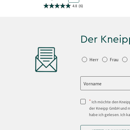
4.8
(6)
Der Kneip
Anrede
Herr
Frau
Vorname
*
Ich möchte den Kneipp
der Kneipp GmbH und mi
habe ich gelesen. Ich k