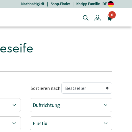
Nachhaltigkeit
|
Shop-Finder
|
Kneipp Familie
DE
0
Login
MINIW
geseife
Sortieren nach
Duftrichtung
Flustix