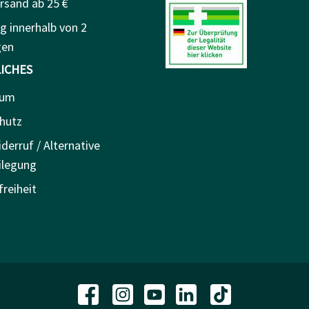
rsand ab 25 €
g innerhalb von 2
gen
ICHES
sum
hutz
derruf / Alternative
ilegung
freiheit