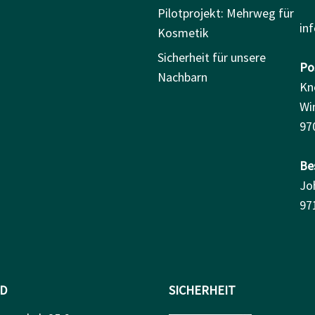
Pilotprojekt: Mehrweg für
in
Kosmetik
Sicherheit für unsere
Pos
Nachbarn
Kn
Wi
97
Be
Jo
97
D
SICHERHEIT