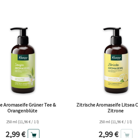
te Aromaseife Grüner Tee &
Zitrische Aromaseife Litsea 
Orangenblüte
Zitrone
250 ml (11,96 € / 1 l)
250 ml (11,96 € / 1 l)
Aktueller Preis
Aktueller Pr
2,99 €
2,99 €