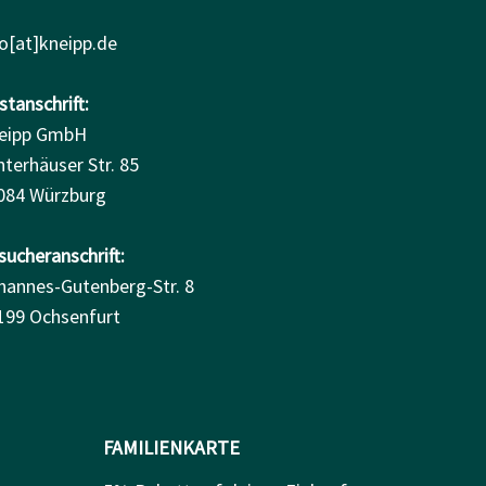
fo[at]kneipp.de
tanschrift:
eipp GmbH
nterhäuser Str. 85
084 Würzburg
sucheranschrift:
hannes-Gutenberg-Str. 8
199 Ochsenfurt
FAMILIENKARTE