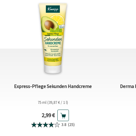
Express-Pflege Sekunden Handcreme
Derma 
75 ml (39,87 € / 1 l)
Aktueller Preis
2,99 €
3.8
(25)