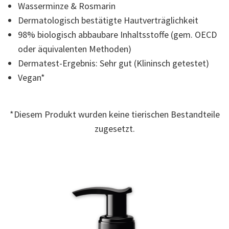
Wasserminze & Rosmarin
der
Bewertung.
Dermatologisch bestätigte Hautverträglichkeit
Read
6
98% biologisch abbaubare Inhaltsstoffe (gem. OECD
Reviews.
Link
oder äquivalenten Methoden)
auf
Dermatest-Ergebnis: Sehr gut (Klininsch getestet)
derselben
Seite.
Vegan*
*Diesem Produkt wurden keine tierischen Bestandteile
zugesetzt.