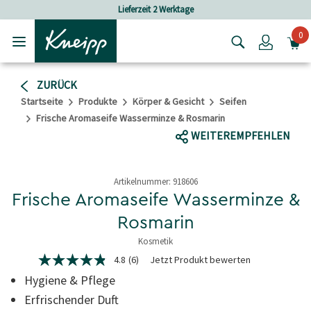
Skip to main content
Skip to footer content
Lieferzeit 2 Werktage
Versandkosten
0
Login
ZURÜCK
Startseite
Produkte
Körper & Gesicht
Seifen
Frische Aromaseife Wasserminze & Rosmarin
WEITEREMPFEHLEN
Artikelnummer:
918606
Frische Aromaseife Wasserminze &
Rosmarin
Kosmetik
3,9 von 5 Sternen
4.8
(6)
Jetzt Produkt bewerten
4.8
von
Hygiene & Pflege
5
Sternen,
Erfrischender Duft
Durchschnittswert