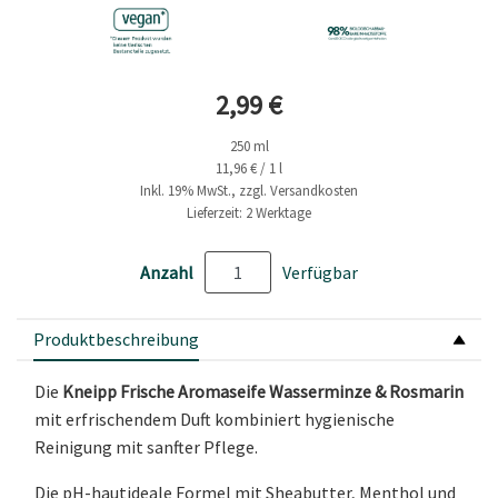
Aktueller Preis
2,99 €
250 ml
11,96 € / 1 l
Inkl. 19% MwSt., zzgl. Versandkosten
Lieferzeit: 2 Werktage
Anzahl
Verfügbar
Produktbeschreibung
Die
Kneipp Frische Aromaseife Wasserminze & Rosmarin
mit erfrischendem Duft kombiniert hygienische
Reinigung mit sanfter Pflege.
Die pH-hautideale Formel mit Sheabutter, Menthol und