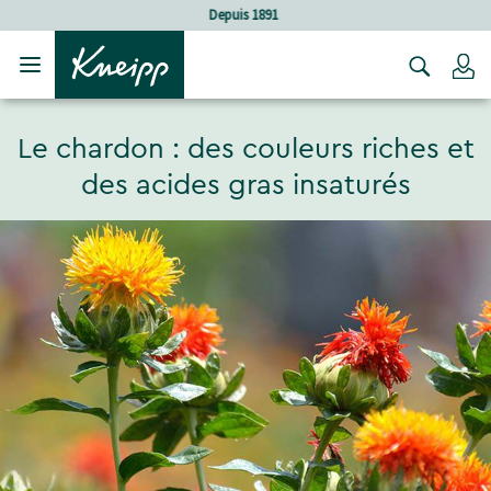
Sauter au contenu principal
Sauter au contenu du pied de page
Soins holistiques
C
Le chardon : des couleurs riches et
des acides gras insaturés