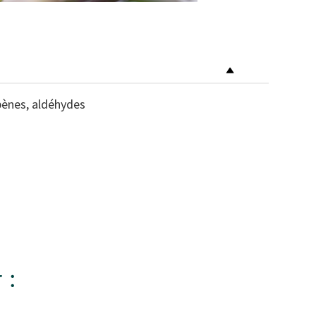
rpènes, aldéhydes
 :