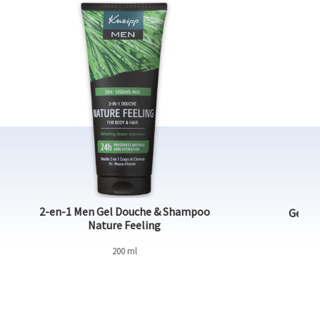
m
2-en-1 Men Gel Douche & Shampoo
Gel do
Nature Feeling
200 ml