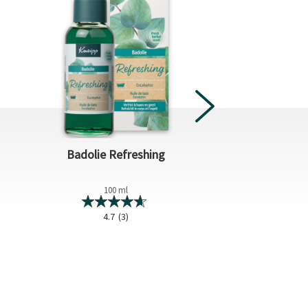
Badolie Refreshing
Badolie Muscle
100 ml
100 m
4.7
(3)
4.3
(4