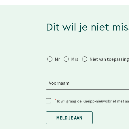
Dit wil je niet mi
Aanhef
Mr
Mrs
Niet van toepassing
Voornaam
*
Ik wil graag de Kneipp-nieuwsbrief met a
MELD JE AAN