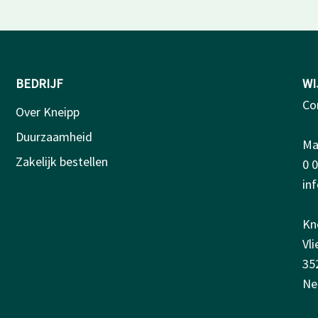
BEDRIJF
WI
Co
Over Kneipp
Duurzaamheid
Ma-
Zakelijk bestellen
0 
in
Kn
Vl
35
Ne