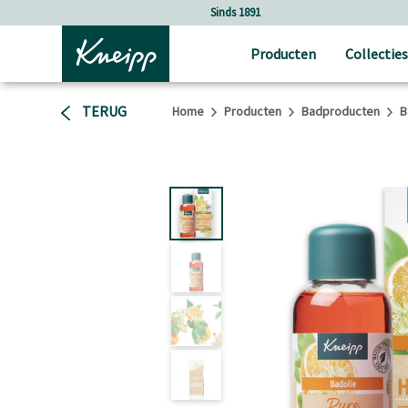
Verder gaan naar hoofdinhoud.
Verder gaan naar de footer
Sinds 1891
Producten
Collecties
TERUG
Home
Producten
Badproducten
B