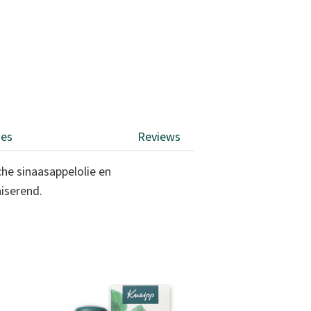
ies
Reviews
he sinaasappelolie en
iserend.