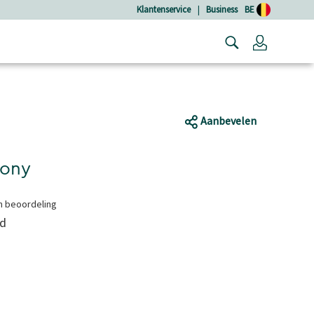
Klantenservice
|
Business
BE
Login
Aanbevelen
mony
en beoordeling
nd