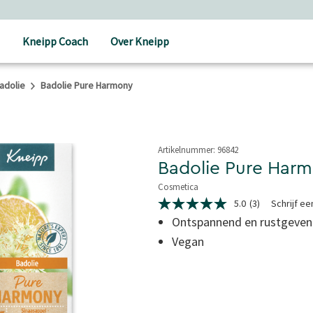
Kneipp Coach
Over Kneipp
adolie
Badolie Pure Harmony
Artikelnummer:
96842
Badolie Pure Har
Cosmetica
5 van 5 sterren
5.0
(3)
Schrijf e
5.0
van
Ontspannend en rustgeve
5
Vegan
sterren,
gemiddelde
scorewaarde.
Read
3
Reviews.
Dezelfde