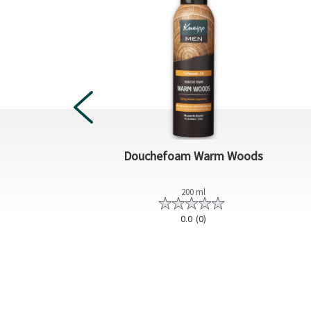
 Goodbye Stress
Douchefoam Warm Woods
200 ml
200 ml
0.0
(0)
0.0
(0)