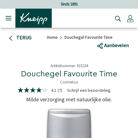
Verder gaan naar hoofdinhoud.
Verder gaan naar de footer
Sinds 1891
Lo
TERUG
Home
Douchegel Favourite Time
Aanbevelen
Artikelnummer:
915234
Douchegel Favourite Time
Cosmetica
3,3 van 5 sterren
4.1
(7)
Schrijf een beoordeling
4.1
van
Milde verzorging met natuurlijke olie.
5
sterren,
gemiddelde
scorewaarde.
Read
7
Reviews.
Dezelfde