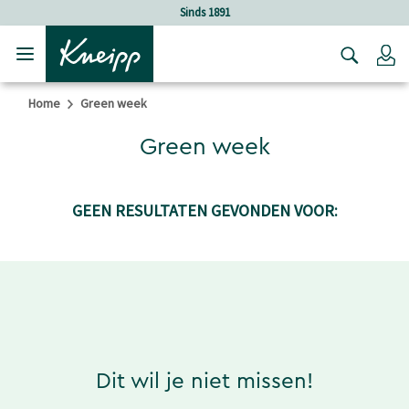
Verder gaan naar hoofdinhoud.
Verder gaan naar de footer
Sinds 1891
Lo
Home
Green week
Green week
GEEN RESULTATEN GEVONDEN VOOR:
Dit wil je niet missen!