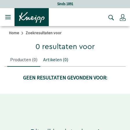
Verder gaan naar hoofdinhoud.
Verder gaan naar de footer
Sinds 1891
Lo
Home
Zoekresultaten voor
0 resultaten voor
Producten
(0)
Artikelen
(0)
GEEN RESULTATEN GEVONDEN VOOR: