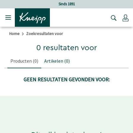
Verder gaan naar hoofdinhoud.
Verder gaan naar de footer
Sinds 1891
Lo
Home
Zoekresultaten voor
0 resultaten voor
Producten
(0)
Artikelen
(0)
GEEN RESULTATEN GEVONDEN VOOR: