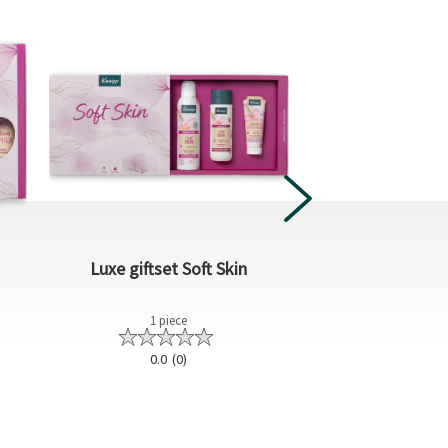
Luxe giftset Soft Skin
Mini Body loti
1 piece
75 ml
0.0
(0)
0.0
(0