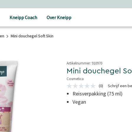
Kneipp Coach
Over Kneipp
gen
Mini douchegel Soft Skin
Artikelnummer:
910970
Mini douchegel Sof
Cosmetica
5 van 5 sterren
(0)
Schrijf een b
Geen
scorewaarde
Reisverpakking (75 ml)
Dezelfde
Vegan
paginalink.