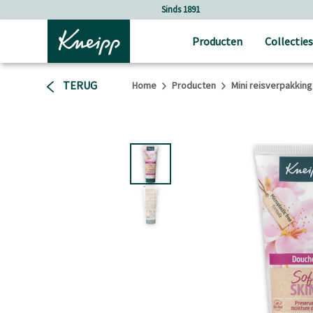
Verder gaan naar hoofdinhoud.
Verder gaan naar de footer
Sinds 1891
Producten
Collecties
TERUG
Home
Producten
Mini reisverpakkin