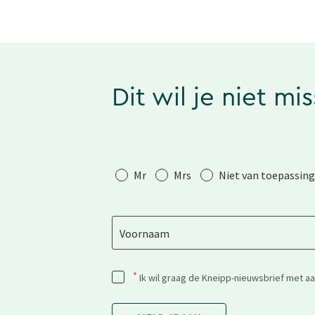
Dit wil je niet mi
Aanhef
Mr
Mrs
Niet van toepassing
Voornaam
*
Ik wil graag de Kneipp-nieuwsbrief met a