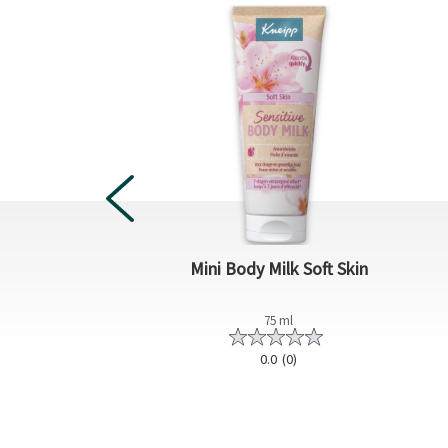
oftening Soft Skin
Mini Body Milk Soft Skin
200 ml
75 ml
4.4
(5)
0.0
(0)