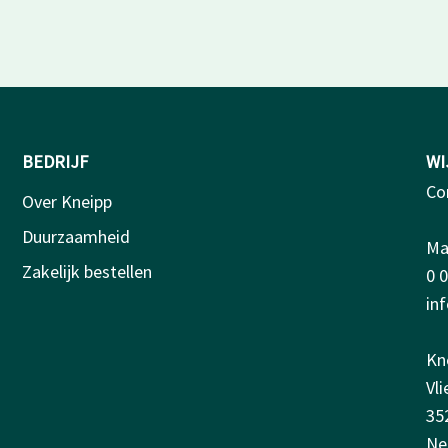
BEDRIJF
WI
Co
Over Kneipp
Duurzaamheid
Ma-
Zakelijk bestellen
0 
in
Kn
Vl
35
Ne