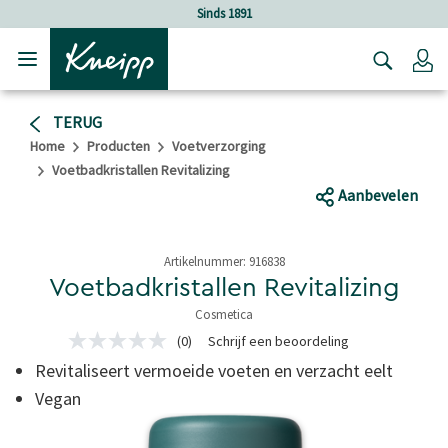
Verder gaan naar hoofdinhoud.
Verder gaan naar de footer
Sinds 1891
Lo
TERUG
Home
Producten
Voetverzorging
Voetbadkristallen Revitalizing
Aanbevelen
Artikelnummer:
916838
Voetbadkristallen Revitalizing
Cosmetica
5 van 5 sterren
(0)
Schrijf een beoordeling
Geen
scorewaarde
Revitaliseert vermoeide voeten en verzacht eelt
Dezelfde
paginalink.
Vegan