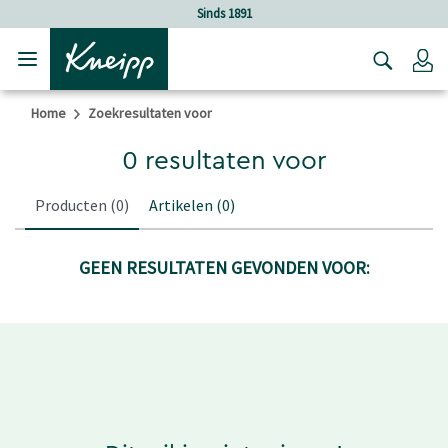
Verder gaan naar hoofdinhoud.
Verder gaan naar de footer
Sinds 1891
Lo
Home
Zoekresultaten voor
0 resultaten voor
Producten
(0)
Artikelen
(0)
GEEN RESULTATEN GEVONDEN VOOR: