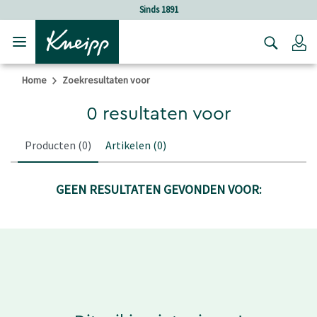
Verder gaan naar hoofdinhoud.
Verder gaan naar de footer
Sinds 1891
Lo
Home
Zoekresultaten voor
0 resultaten voor
Producten
(0)
Artikelen
(0)
GEEN RESULTATEN GEVONDEN VOOR: