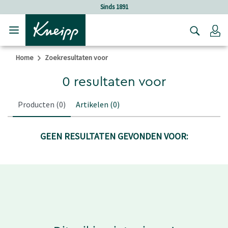
Verder gaan naar hoofdinhoud.
Verder gaan naar de footer
Sinds 1891
Lo
Home
Zoekresultaten voor
0 resultaten voor
Producten
(0)
Artikelen
(0)
GEEN RESULTATEN GEVONDEN VOOR: