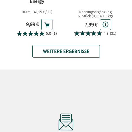
Energy
200 ml (49,95 € / 1 l)
Nahrungsergänzung
60 Stück (0,13 € / 1 kg)
Aktueller Preis
Aktueller Preis
9,99 €
7,99 €
4.8
(31)
5.0
(1)
WEITERE ERGEBNISSE