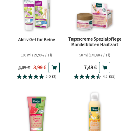
Tagescreme Spezialpflege
Aktiv Gel für Beine
Mandelblüten Hautzart
100 ml (39,90 € / 1 l)
50 ml (149,80 € / 1 l)
Aktueller Preis
Aktueller Preis
3,99 €
7,49 €
Vorheriger Preis
4,99 €
5.0
(2)
4.5
(55)