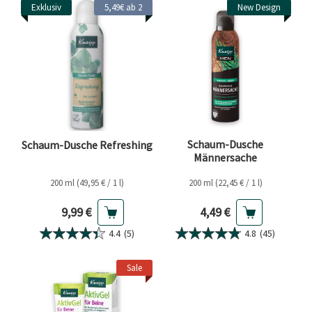
Exklusiv
5,49€ ab 2
New Design
Schaum-Dusche
Schaum-Dusche Refreshing
Männersache
200 ml (49,95 € / 1 l)
200 ml (22,45 € / 1 l)
Aktueller Preis
Aktueller Preis
9,99 €
4,49 €
4.4
(5)
4.8
(45)
Sale