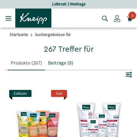
Skip to main content
Skip to footer content
ferzeit 2 Werktage
Versandkostenfrei
0
Login
Startseite
Suchergebnisse für
267 Treffer für
Produkte
(267)
Beiträge
(0)
Exklusiv
Sale