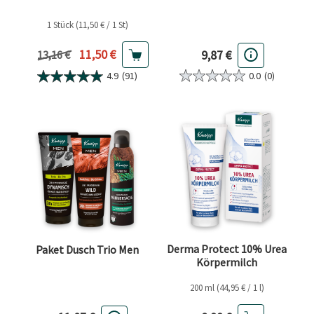
1 Stück (11,50 € / 1 St)
Aktueller Preis
11,50 €
9,87 €
Vorheriger Preis
13,16 €
0.0
(0)
4.9
(91)
Derma Protect 10% Urea
Paket Dusch Trio Men
Körpermilch
200 ml (44,95 € / 1 l)