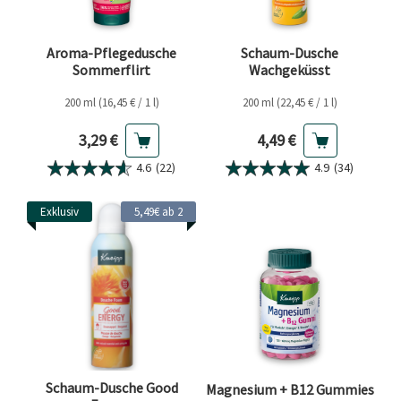
Aroma-Pflegedusche
Schaum-Dusche
Sommerflirt
Wachgeküsst
200 ml (16,45 € / 1 l)
200 ml (22,45 € / 1 l)
Aktueller Preis
Aktueller Preis
3,29 €
4,49 €
4.6
(22)
4.9
(34)
Exklusiv
5,49€ ab 2
Schaum-Dusche Good
Magnesium + B12 Gummies