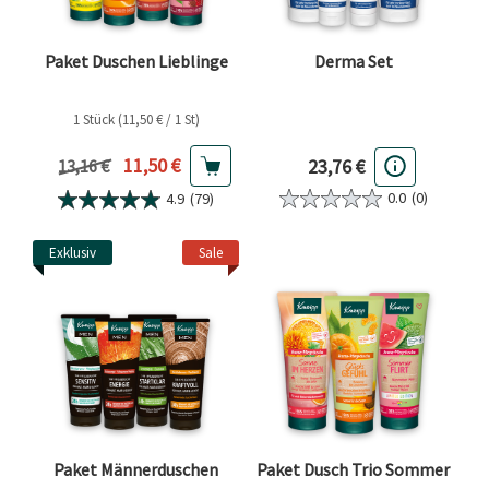
Paket Duschen Lieblinge
Derma Set
1 Stück (11,50 € / 1 St)
Aktueller Preis
11,50 €
23,76 €
Vorheriger Preis
13,16 €
0.0
(0)
4.9
(79)
Exklusiv
Sale
Paket Männerduschen
Paket Dusch Trio Sommer