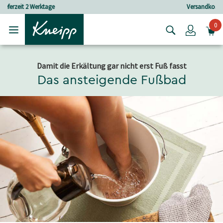
Skip to main content
Skip to footer content
Versandkostenfrei ab 25 € Bestellwert
0
Login
Damit die Erkältung gar nicht erst Fuß fasst
Das ansteigende Fußbad