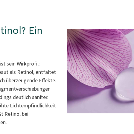
tinol? Ein
st sein Wirkprofil:
ut als Retinol, entfaltet
lich überzeugende Effekte.
 Pigmentverschiebungen
dings deutlich sanfter.
höhte Lichtempfindlichkeit
t Retinol bei
zen.