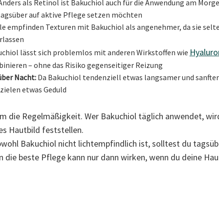
nders als Retinol ist Bakuchiol auch für die Anwendung am Morge
 tagsüber auf aktive Pflege setzen möchten
le empfinden Texturen mit Bakuchiol als angenehmer, da sie sel
rlassen
Hyaluro
chiol lässt sich problemlos mit anderen Wirkstoffen wie
inieren – ohne das Risiko gegenseitiger Reizung
 über Nacht:
Da Bakuchiol tendenziell etwas langsamer und sanfter 
ezielen etwas Geduld
lem die Regelmäßigkeit. Wer Bakuchiol täglich anwendet, wird
s Hautbild feststellen.
wohl Bakuchiol nicht lichtempfindlich ist, solltest du tagsü
n die beste Pflege kann nur dann wirken, wenn du deine Hau
.