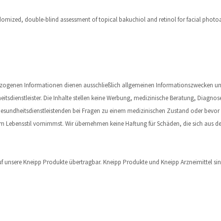
andomized, double-blind assessment of topical bakuchiol and retinol for facial photoa
sbezogenen Informationen dienen ausschließlich allgemeinen Informationszwecken und
eitsdienstleister. Die Inhalte stellen keine Werbung, medizinische Beratung, Diagnos
n Gesundheitsdienstleistenden bei Fragen zu einem medizinischen Zustand oder bevo
Lebensstil vornimmst. Wir übernehmen keine Haftung für Schäden, die sich aus der
uf unsere Kneipp Produkte übertragbar. Kneipp Produkte und Kneipp Arzneimittel sind