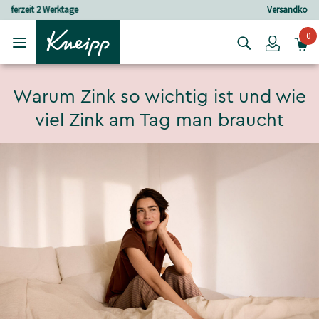
Skip to main content
Skip to footer content
Versandkostenfrei ab 25 € Bestellwert
0
Login
Warum Zink so wichtig ist und wie
viel Zink am Tag man braucht