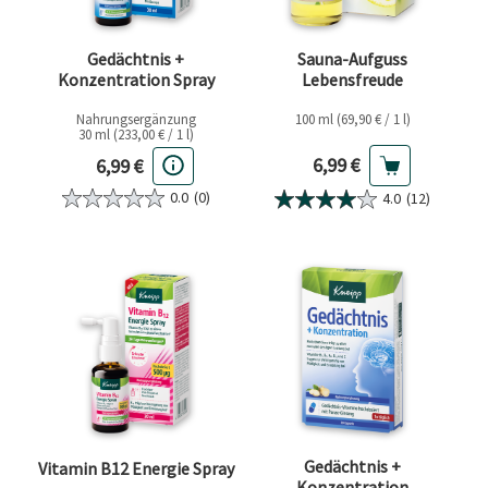
Gedächtnis +
Sauna-Aufguss
Konzentration Spray
Lebensfreude
Nahrungsergänzung
100 ml (69,90 € / 1 l)
30 ml (233,00 € / 1 l)
Aktueller Preis
Aktueller Preis
6,99 €
6,99 €
0.0
(0)
4.0
(12)
Gedächtnis +
Vitamin B12 Energie Spray
Konzentration