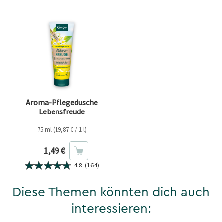
Aroma-Pflegedusche
Lebensfreude
75 ml (19,87 € / 1 l)
Aktueller Preis
1,49 €
4.8
(164)
Diese Themen könnten dich auch
interessieren: