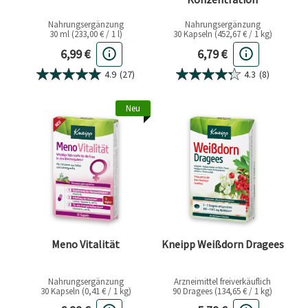
Nahrungsergänzung
Nahrungsergänzung
30 ml (233,00 € / 1 l)
30 Kapseln (452,67 € / 1 kg)
Aktueller Preis
Aktueller Preis
6,99 €
6,79 €
4.9
(27)
4.3
(8)
Neu
Meno Vitalität
Kneipp Weißdorn Dragees
Nahrungsergänzung
Arzneimittel freiverkäuflich
30 Kapseln (0,41 € / 1 kg)
90 Dragees (134,65 € / 1 kg)