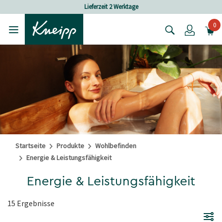
Skip to main content
Skip to footer content
Versandkostenfrei ab 25 € Bestellwert
0
Login
Startseite
Produkte
Wohlbefinden
Energie & Leistungsfähigkeit
Energie & Leistungsfähigkeit
15 Ergebnisse