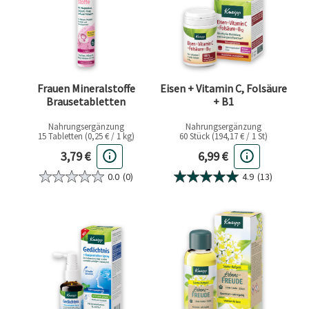
Frauen Mineralstoffe
Eisen + Vitamin C, Folsäure
Brausetabletten
+ B1
Nahrungsergänzung
Nahrungsergänzung
15 Tabletten (0,25 € / 1 kg)
60 Stück (194,17 € / 1 St)
Aktueller Preis
Aktueller Preis
3,79 €
6,99 €
0.0
(0)
4.9
(13)