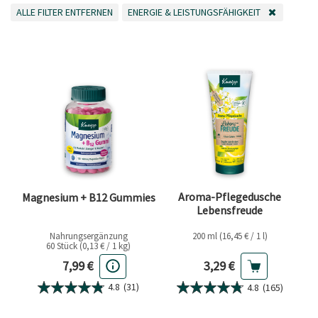
ALLE FILTER ENTFERNEN
ENERGIE & LEISTUNGSFÄHIGKEIT
ALLE FILTER ENTFERNEN
FILTER ENTFERNEN AKTUELL GEFILTERT NACH K
Aroma-Pflegedusche
Magnesium + B12 Gummies
Lebensfreude
Nahrungsergänzung
200 ml (16,45 € / 1 l)
60 Stück (0,13 € / 1 kg)
Aktueller Preis
Aktueller Preis
3,29 €
7,99 €
4.8
(31)
4.8
(165)