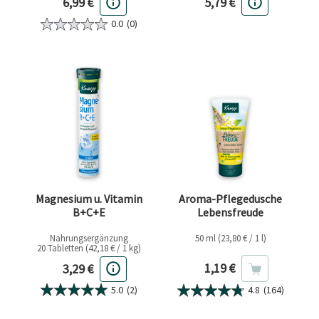
Aktueller Preis
Aktueller Preis
6,99 €
5,79 €
0.0
(0)
Magnesium u. Vitamin
Aroma-Pflegedusche
B+C+E
Lebensfreude
Nahrungsergänzung
50 ml (23,80 € / 1 l)
20 Tabletten (42,18 € / 1 kg)
Aktueller Preis
Aktueller Preis
1,19 €
3,29 €
5.0
(2)
4.8
(164)