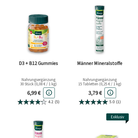
D3 + B12 Gummies
Männer Mineralstoffe
Nahrungsergänzung
Nahrungsergänzung
30 Stück (0,08 € / 1 kg)
15 Tabletten (0,25 € / 1 kg)
Aktueller Preis
Aktueller Preis
6,99 €
3,79 €
4.2
(5)
5.0
(1)
Exklusiv