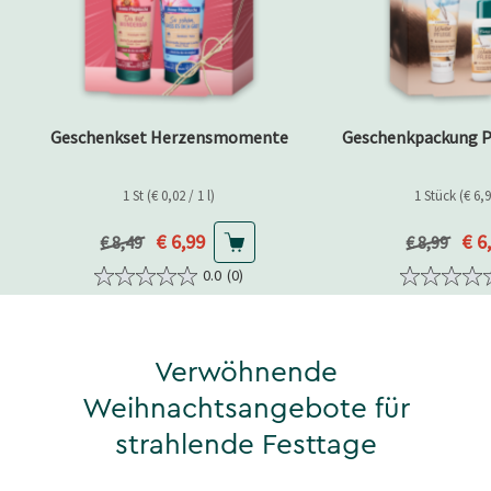
Geschenkset Herzensmomente
Geschenkpackung 
1 St (€ 0,02 / 1 l)
1 Stück (€ 6,9
Aktueller Preis
Akt
€ 6,99
€ 6
Vorheriger Preis
Vorheriger 
€ 8,49
€ 8,99
0.0
(0)
Verwöhnende
Weihnachtsangebote für
strahlende Festtage