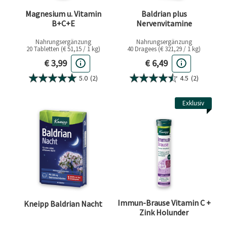
Magnesium u. Vitamin
Baldrian plus
B+C+E
Nervenvitamine
Nahrungsergänzung
Nahrungsergänzung
20 Tabletten (€ 51,15 / 1 kg)
40 Dragees (€ 321,29 / 1 kg)
Aktueller Preis
Aktueller Preis
€ 3,99
€ 6,49
5.0
(2)
4.5
(2)
Exklusiv
Immun-Brause Vitamin C +
Kneipp Baldrian Nacht
Zink Holunder