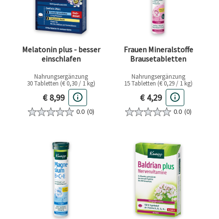
Melatonin plus - besser
Frauen Mineralstoffe
einschlafen
Brausetabletten
Nahrungsergänzung
Nahrungsergänzung
30 Tabletten (€ 0,30 / 1 kg)
15 Tabletten (€ 0,29 / 1 kg)
Aktueller Preis
Aktueller Preis
€ 8,99
€ 4,29
0.0
(0)
0.0
(0)