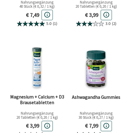
Nahrungsergänzung
Nahrungsergänzung
40 Stück (€ 0,32 / 1 kg)
20 Tabletten (€ 0,20 / 1 kg)
Aktueller Preis
Aktueller Preis
€ 7,49
€ 3,99
5.0
(1)
3.0
(2)
Magnesium + Calcium + D3
Ashwagandha Gummies
Brausetabletten
Nahrungsergänzung
Nahrungsergänzung
20 Tabletten (€ 0,20 / 1 kg)
30 Stück (€ 0,27 / 1 kg)
Aktueller Preis
Aktueller Preis
€ 3,99
€ 7,99