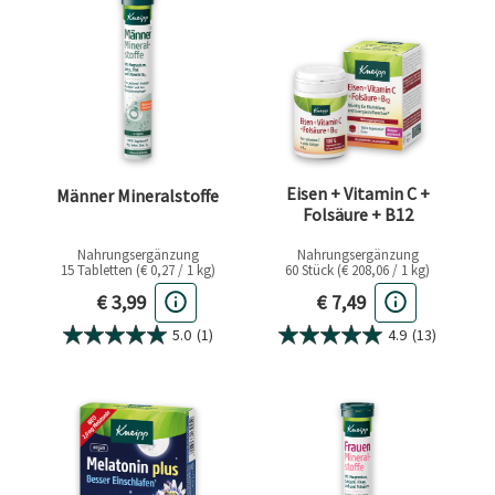
Eisen + Vitamin C +
Männer Mineralstoffe
Folsäure + B12
Nahrungsergänzung
Nahrungsergänzung
15 Tabletten (€ 0,27 / 1 kg)
60 Stück (€ 208,06 / 1 kg)
Aktueller Preis
Aktueller Preis
€ 3,99
€ 7,49
5.0
(1)
4.9
(13)