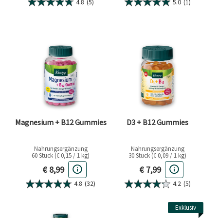
4.8
(5)
5.0
(1)
Magnesium + B12 Gummies
D3 + B12 Gummies
Nahrungsergänzung
Nahrungsergänzung
60 Stück (€ 0,15 / 1 kg)
30 Stück (€ 0,09 / 1 kg)
Aktueller Preis
Aktueller Preis
€ 8,99
€ 7,99
4.8
(32)
4.2
(5)
Exklusiv