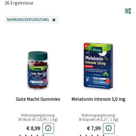
26 Ergebnisse
NAHRUNGSERGÄNZUNG
FILTER ENTFERNEN AKTUELL GEFILTERT NACH KATEGORIE: NAHRUNGSER
Gute Nacht Gummies
Melatonin intensiv 3,0 mg
Nahrungsergänzung
Nahrungsergänzung
30 Stück (€ 110,99 / 1 kg)
30 Kapseln (€ 0,27 / 1 kg)
Aktueller Preis
Aktueller Preis
€ 8,99
€ 7,99