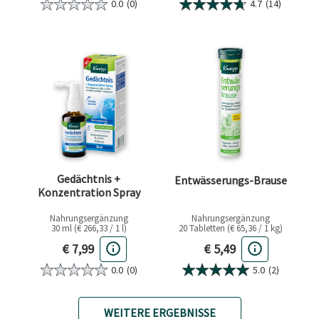
0.0
(0)
4.7
(14)
Gedächtnis +
Entwässerungs-Brause
Konzentration Spray
Nahrungsergänzung
Nahrungsergänzung
30 ml (€ 266,33 / 1 l)
20 Tabletten (€ 65,36 / 1 kg)
Aktueller Preis
Aktueller Preis
€ 7,99
€ 5,49
0.0
(0)
5.0
(2)
WEITERE ERGEBNISSE