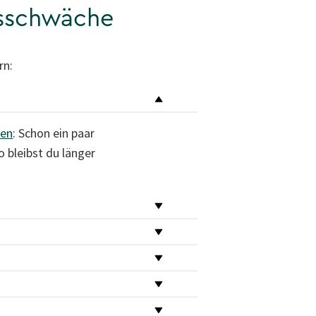
nsschwäche
rn:
pen
: Schon ein paar
 bleibst du länger