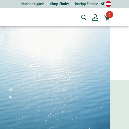
Nachhaltigkeit
|
Shop-Finder
|
Kneipp Familie
AT
0
Login
MINIW