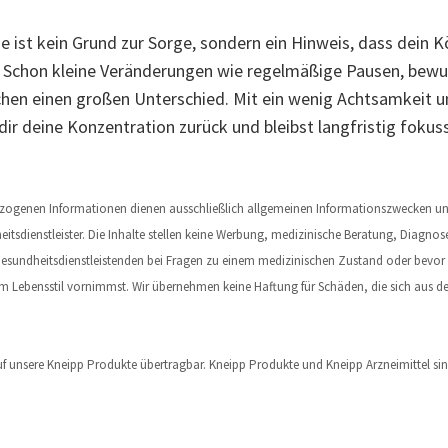
ist kein Grund zur Sorge, sondern ein Hinweis, dass dein K
 Schon kleine Veränderungen wie regelmäßige Pausen, bewu
hen einen großen Unterschied. Mit ein wenig Achtsamkeit u
ir deine Konzentration zurück und bleibst langfristig fokuss
sbezogenen Informationen dienen ausschließlich allgemeinen Informationszwecken und
eitsdienstleister. Die Inhalte stellen keine Werbung, medizinische Beratung, Diagnos
n Gesundheitsdienstleistenden bei Fragen zu einem medizinischen Zustand oder bevo
Lebensstil vornimmst. Wir übernehmen keine Haftung für Schäden, die sich aus der
uf unsere Kneipp Produkte übertragbar. Kneipp Produkte und Kneipp Arzneimittel sind