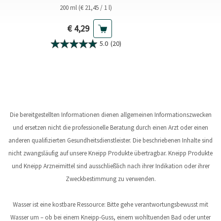
200 ml (€ 21,45 / 1 l)
Aktueller Preis
€ 4,29
5.0
(20)
Die bereitgestellten Informationen dienen allgemeinen Informationszwecken
und ersetzen nicht die professionelle Beratung durch einen Arzt oder einen
anderen qualifizierten Gesundheitsdienstleister. Die beschriebenen Inhalte sind
nicht zwangsläufig auf unsere Kneipp Produkte übertragbar. Kneipp Produkte
und Kneipp Arzneimittel sind ausschließlich nach ihrer Indikation oder ihrer
Zweckbestimmung zu verwenden.
Wasser ist eine kostbare Ressource: Bitte gehe verantwortungsbewusst mit
Wasser um – ob bei einem Kneipp-Guss, einem wohltuenden Bad oder unter