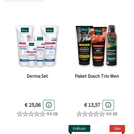
FILTER ENTFERNEN AKTUELL GEFILTERT NACH KATEGORIE: PRODUKT SETS
Derma Set
Paket Dusch Trio Men
€ 25,06
€ 13,57
0.0
(0)
0.0
(0)
Exklusiv
Sale