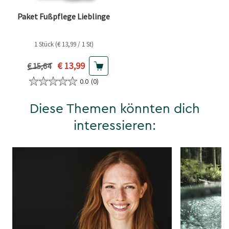
Paket Fußpflege Lieblinge
1 Stück (€ 13,99 / 1 St)
Aktueller Preis
€ 13,99
Vorheriger Preis
€ 15,64
0.0
(0)
Diese Themen könnten dich
interessieren: