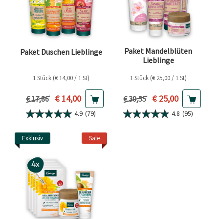
Paket Mandelblüten
Paket Duschen Lieblinge
Lieblinge
1 Stück (€ 14,00 / 1 St)
1 Stück (€ 25,00 / 1 St)
Aktueller Preis
Aktueller Preis
€ 14,00
€ 25,00
Vorheriger Preis
Vorheriger Preis
€ 17,86
€ 30,55
4.9
(79)
4.8
(95)
Exklusiv
Sale