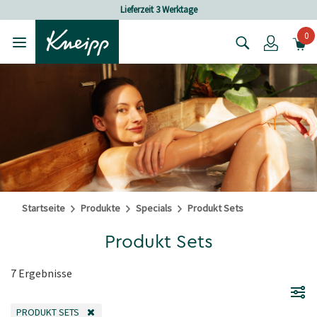
Skip to main content
Skip to footer content
Lieferzeit 3 Werktage
0
Login
Startseite
Produkte
Specials
Produkt Sets
Produkt Sets
7 Ergebnisse
PRODUKT SETS