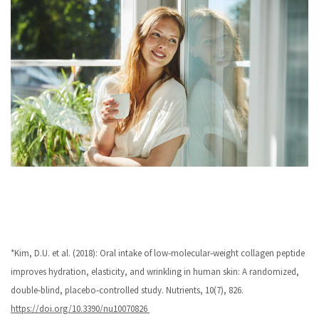
*Kim, D.U. et al. (2018): Oral intake of low‐molecular‐weight collagen peptide
improves hydration, elasticity, and wrinkling in human skin: A randomized,
double‐blind, placebo‐controlled study. Nutrients, 10(7), 826.
https://doi.org/10.3390/nu10070826