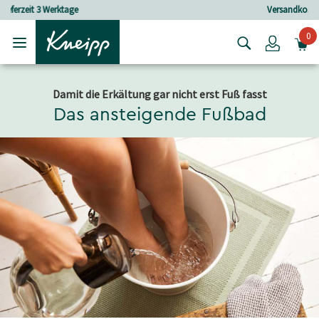
Skip to main content
Skip to footer content
Versandkostenfrei ab 30 € Bestellwert
0
Login
Damit die Erkältung gar nicht erst Fuß fasst
Das ansteigende Fußbad