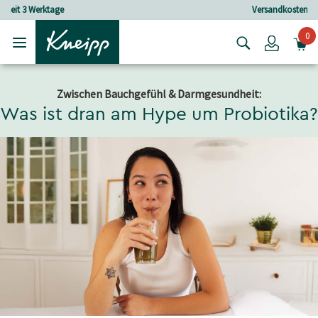
Skip to main content
Skip to footer content
Versandkostenfrei ab 30 € Bestellwert
0
Login
Zwischen Bauchgefühl & Darmgesundheit:
Was ist dran am Hype um Probiotika?