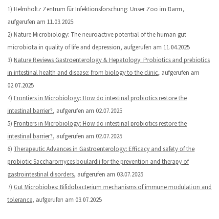
1) Helmholtz Zentrum für Infektionsforschung: Unser Zoo im Darm,
aufgerufen am 11.03.2025
2) Nature Microbiology: The neuroactive potential of the human gut
microbiota in quality of life and depression, aufgerufen am 11.04.2025
3)
Nature Reviews Gastroenterology & Hepatology: Probiotics and prebiotics
in intestinal health and disease: from biology to the clinic
, aufgerufen am
02.07.2025
4)
Frontiers in Microbiology: How do intestinal probiotics restore the
intestinal barrier?
, aufgerufen am 02.07.2025
5)
Frontiers in Microbiology: How do intestinal probiotics restore the
intestinal barrier?
, aufgerufen am 02.07.2025
6)
Therapeutic Advances in Gastroenterology: Efficacy and safety of the
probiotic Saccharomyces boulardii for the prevention and therapy of
gastrointestinal disorders
, aufgerufen am 03.07.2025
7)
Gut Microbiobes: Bifidobacterium mechanisms of immune modulation and
tolerance
, aufgerufen am 03.07.2025