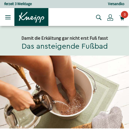
Skip to main content
Skip to footer content
Versandkostenfrei ab 30 € Bestellwert
0
Login
Damit die Erkältung gar nicht erst Fuß fasst
Das ansteigende Fußbad