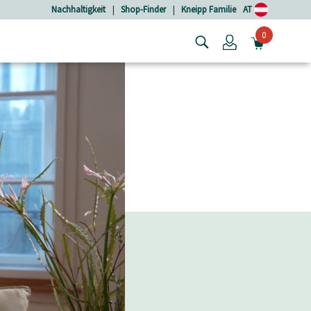
Nachhaltigkeit
|
Shop-Finder
|
Kneipp Familie
AT
0
Login
MINIW