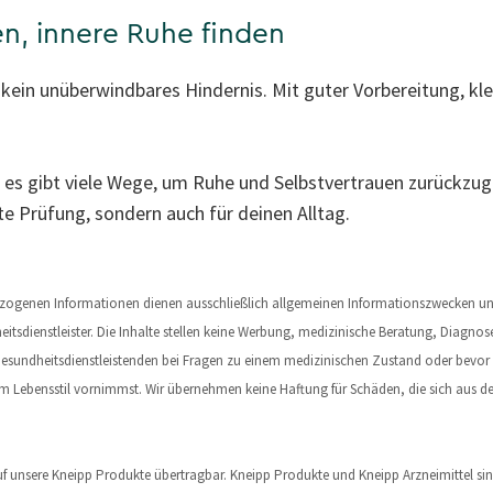
n, innere Ruhe finden
ein unüberwindbares Hindernis. Mit guter Vorbereitung, kle
d es gibt viele Wege, um Ruhe und Selbstvertrauen zurückzuge
ste Prüfung, sondern auch für deinen Alltag.
sbezogenen Informationen dienen ausschließlich allgemeinen Informationszwecken und
eitsdienstleister. Die Inhalte stellen keine Werbung, medizinische Beratung, Diagnos
n Gesundheitsdienstleistenden bei Fragen zu einem medizinischen Zustand oder bevo
Lebensstil vornimmst. Wir übernehmen keine Haftung für Schäden, die sich aus der
uf unsere Kneipp Produkte übertragbar. Kneipp Produkte und Kneipp Arzneimittel sind