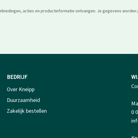
anbiedingen, acties en productinformatie ontvangen. Je gegevens worden 
BEDRIJF
WI
Co
Over Kneipp
Duurzaamheid
Ma-
Zakelijk bestellen
0 
in
Kn