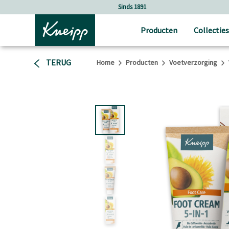
Verder gaan naar hoofdinhoud.
Verder gaan naar de footer
Sinds 1891
Producten
Collecties
TERUG
Home
Producten
Voetverzorging