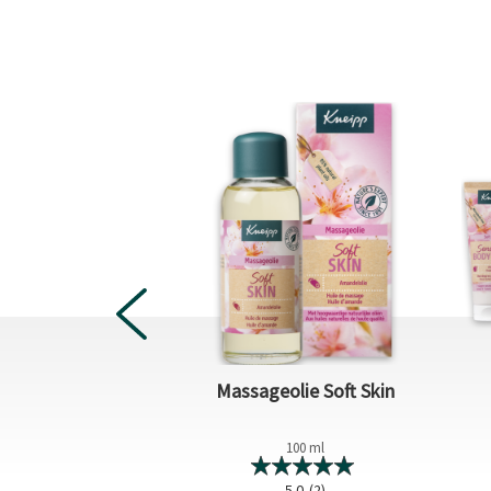
ie Ylang Ylang
Massageolie Soft Skin
100 ml
100 ml
0.0
(0)
5.0
(2)