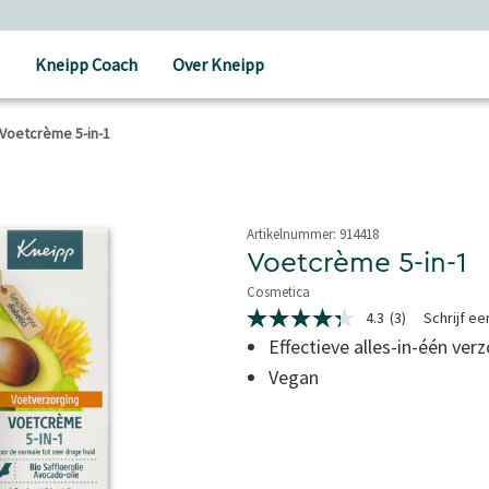
Kneipp Coach
Over Kneipp
Voetcrème 5-in-1
Artikelnummer:
914418
Voetcrème 5-in-1
Cosmetica
3,6 van 5 sterren
4.3
(3)
Schrijf e
4.3
van
Effectieve alles-in-één ver
5
Vegan
sterren,
gemiddelde
scorewaarde.
Read
3
Reviews.
Dezelfde