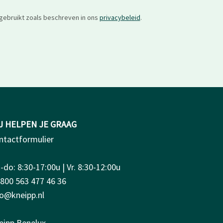
gebruikt zoals beschreven in ons
privacybeleid
.
J HELPEN JE GRAAG
ntactformulier
do: 8:30-17:00u | Vr. 8:30-12:00u
0800 563 477 46 36
fo@kneipp.nl
eipp Benelux