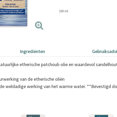
100 ml
Ingrediënten
Gebruiksadv
tuurlijke etherische patchouli-olie en waardevol sandelhou
geurwerking van de etherische oliën
t de weldadige werking van het warme water. **Bevestigd d