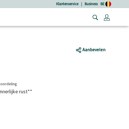
Klantenservice
|
Business
BE
Login
Aanbevelen
eoordeling
nnerlijke rust**