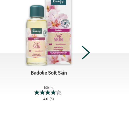
Badolie Soft Skin
Badolie Beau
100 ml
100 m
4.0
(5)
4.6
(5