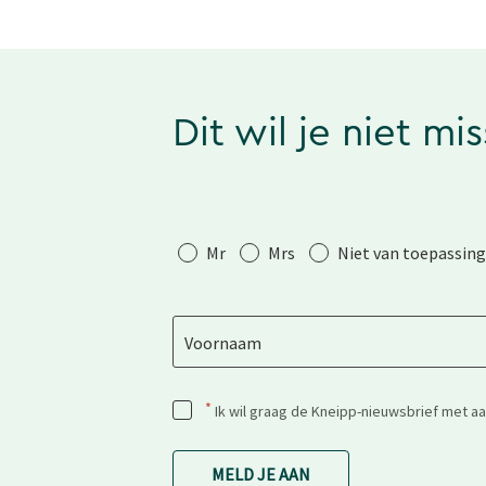
Dit wil je niet mi
Aanhef
Mr
Mrs
Niet van toepassing
Voornaam
*
Ik wil graag de Kneipp-nieuwsbrief met a
MELD JE AAN