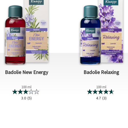
Badolie New Energy
Badolie Relaxing
100 ml
100 ml
3.0
(5)
4.7
(3)