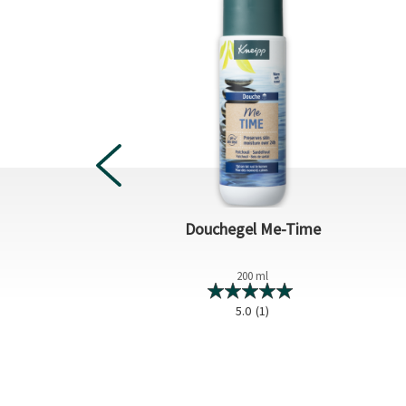
allen Relaxing
Douchegel Me-Time
600 g
200 ml
5.0
(3)
5.0
(1)