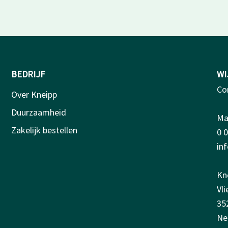
BEDRIJF
WI
Co
Over Kneipp
Duurzaamheid
Ma-
Zakelijk bestellen
0 
in
Kn
Vl
35
Ne