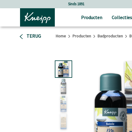
Verder gaan naar hoofdinhoud.
Verder gaan naar de footer
Sinds 1891
Producten
Collecties
TERUG
Home
Producten
Badproducten
B