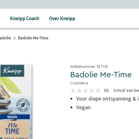
Kneipp Coach
Over Kneipp
adolie
Badolie Me-Time
Artikelnummer:
917739
Badolie Me-Time
Cosmetica
3,5 van 5 sterren
(0)
Schrijf een b
Geen
scorewaarde
Voor diepe ontspanning & i
Dezelfde
Vegan
paginalink.