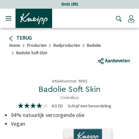
Verder gaan naar hoofdinhoud.
Verder gaan naar de footer
Sinds 1891
Lo
TERUG
Home
Producten
Badproducten
Badolie
Badolie Soft Skin
Aanbevelen
Artikelnummer:
96901
Badolie Soft Skin
Cosmetica
4,6 van 5 sterren
4.0
(5)
Schrijf een beoordeling
4.0
van
94% natuurlijk verzorgende olie
5
sterren,
Vegan
gemiddelde
scorewaarde.
Read