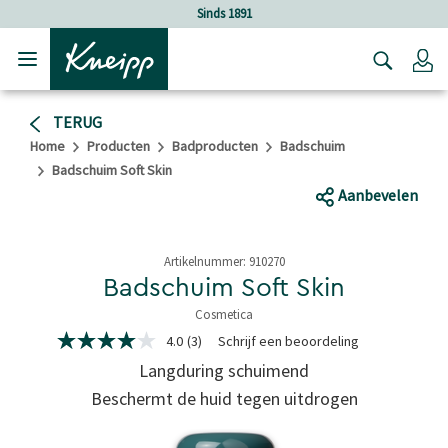
Verder gaan naar hoofdinhoud.
Verder gaan naar de footer
Sinds 1891
Lo
TERUG
Home
Producten
Badproducten
Badschuim
Badschuim Soft Skin
Aanbevelen
Artikelnummer:
910270
Badschuim Soft Skin
Cosmetica
4,8 van 5 sterren
4.0
(3)
Schrijf een beoordeling
4.0
van
Langduring schuimend
5
sterren,
Beschermt de huid tegen uitdrogen
gemiddelde
scorewaarde.
Read