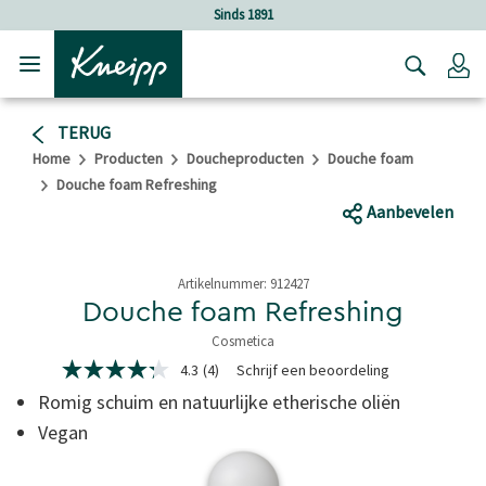
Verder gaan naar hoofdinhoud.
Verder gaan naar de footer
Sinds 1891
Lo
TERUG
Home
Producten
Doucheproducten
Douche foam
Douche foam Refreshing
Aanbevelen
Artikelnummer:
912427
Douche foam Refreshing
Cosmetica
4,4 van 5 sterren
4.3
(4)
Schrijf een beoordeling
4.3
van
Romig schuim en natuurlijke etherische oliën
5
sterren,
Vegan
gemiddelde
scorewaarde.
Read