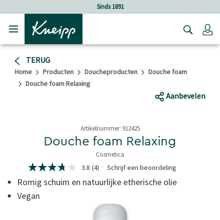
Verder gaan naar hoofdinhoud.
Verder gaan naar de footer
Sinds 1891
Lo
TERUG
Home
Producten
Doucheproducten
Douche foam
Douche foam Relaxing
Aanbevelen
Artikelnummer:
912425
Douche foam Relaxing
Cosmetica
5 van 5 sterren
3.8
(4)
Schrijf een beoordeling
3.8
van
Romig schuim en natuurlijke etherische olie
5
sterren,
Vegan
gemiddelde
scorewaarde.
Read