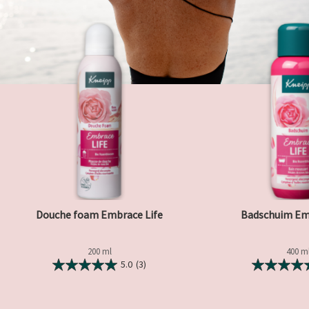
Douche foam Embrace Life
Badschuim Em
200 ml
400 m
5.0
(3)