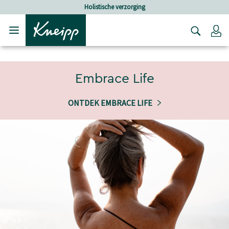
Verder gaan naar hoofdinhoud.
Verder gaan naar de footer
Holistische verzorging
Lo
Embrace Life
ONTDEK EMBRACE LIFE