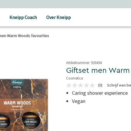
Holistische verzorging
Kneipp Coach
Over Kneipp
 men Warm Woods favourites
Artikelnummer:
920434
Giftset men Warm
Cosmetica
4,1 van 5 sterren
(0)
Schrijf een b
Geen
scorewaarde
Caring shower experience
Dezelfde
Vegan
paginalink.