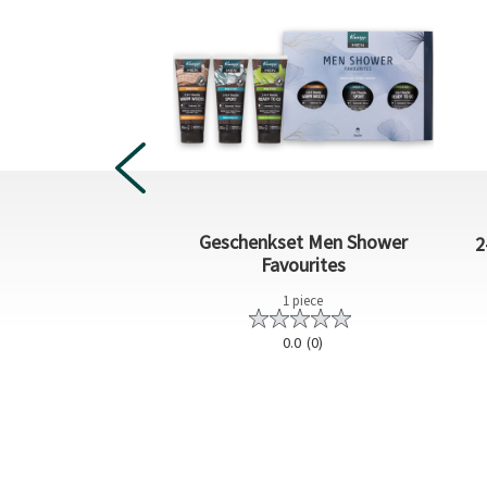
Geschenkset Men Shower
oam Kick Start
2
Favourites
200 ml
1 piece
5.0
(3)
0.0
(0)