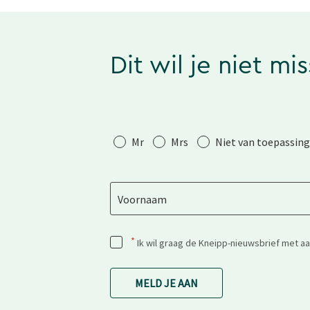
Dit wil je niet mi
Aanhef
Mr
Mrs
Niet van toepassing
Voornaam
*
Ik wil graag de Kneipp-nieuwsbrief met a
MELD JE AAN