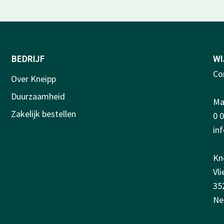
BEDRIJF
WI
Co
Over Kneipp
Duurzaamheid
Ma-
Zakelijk bestellen
0 
in
Kn
Vl
35
Ne