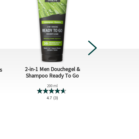
2-in-1 Men Douchegel &
2-in-1 Men Do
s
Shampoo Ready To Go
Shampoo Wi
200 ml
200 m
4.7
(3)
0.0
(0