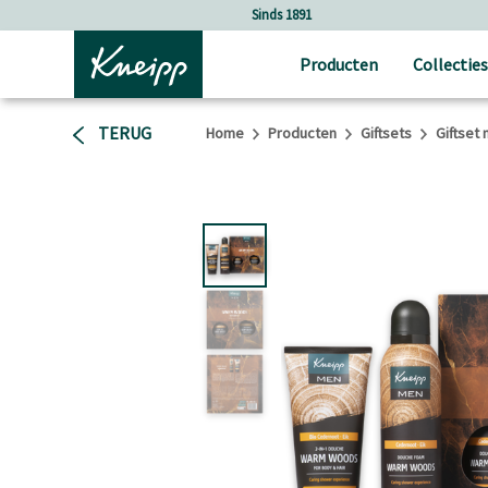
Verder gaan naar hoofdinhoud.
Verder gaan naar de footer
Sinds 1891
Producten
Collecties
TERUG
Home
Producten
Giftsets
Giftset