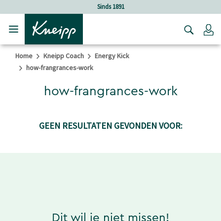
Verder gaan naar hoofdinhoud.
Verder gaan naar de footer
Sinds 1891
Lo
Home
Kneipp Coach
Energy Kick
how-frangrances-work
how-frangrances-work
GEEN RESULTATEN GEVONDEN VOOR:
Dit wil je niet missen!