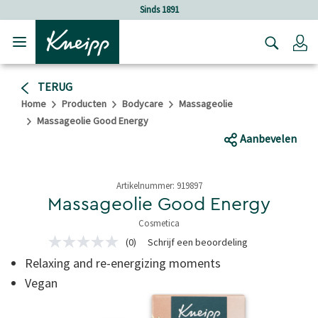
Verder gaan naar hoofdinhoud.
Verder gaan naar de footer
Sinds 1891
Lo
TERUG
Home
Producten
Bodycare
Massageolie
Massageolie Good Energy
Aanbevelen
Artikelnummer:
919897
Massageolie Good Energy
Cosmetica
4,2 van 5 sterren
(0)
Schrijf een beoordeling
Geen
scorewaarde
Relaxing and re-energizing moments
Dezelfde
paginalink.
Vegan