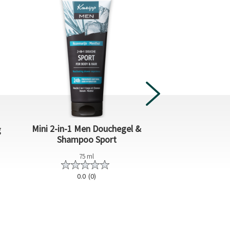
Mini 2-in-1 Men Douchegel &
g
Mini Body Milk
Shampoo Sport
75 ml
75 ml
0.0
(0)
0.0
(0