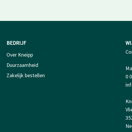
BEDRIJF
WI
Co
Over Kneipp
Duurzaamheid
Ma-
Zakelijk bestellen
0 
in
Kn
Vl
35
Ne