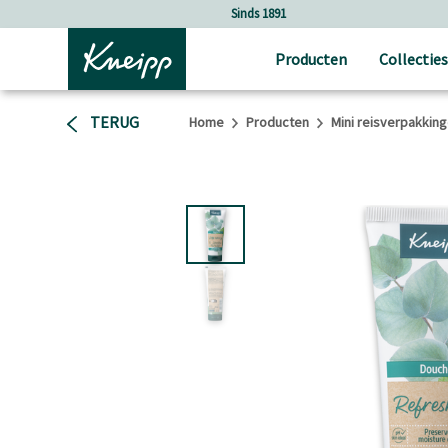
Verder gaan naar hoofdinhoud.
Verder gaan naar de footer
Sinds 1891
Producten
Collecties
TERUG
Home
Producten
Mini reisverpakkin