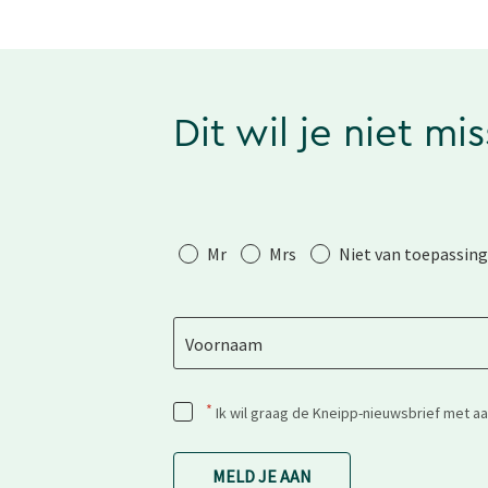
Dit wil je niet mi
Aanhef
Mr
Mrs
Niet van toepassing
Voornaam
*
Ik wil graag de Kneipp-nieuwsbrief met a
MELD JE AAN