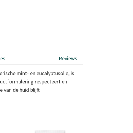
ies
Reviews
ische mint- en eucalyptusolie, is
ductformulering respecteert en
van de huid blijft