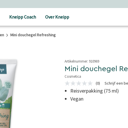
Kneipp Coach
Over Kneipp
gen
Mini douchegel Refreshing
Artikelnummer:
910969
Mini douchegel Re
Cosmetica
4,3 van 5 sterren
(0)
Schrijf een b
Geen
scorewaarde
Reisverpakking (75 ml)
Dezelfde
Vegan
paginalink.