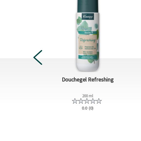
m Refreshing
Douchegel Refreshing
400 ml
200 ml
4.5
(4)
0.0
(0)