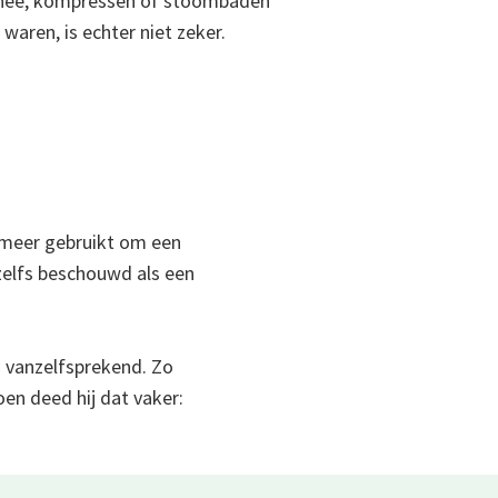
 thee, kompressen of stoombaden
 waren, is echter niet zeker.
 meer gebruikt om een
zelfs beschouwd als een
n vanzelfsprekend. Zo
oen deed hij dat vaker: