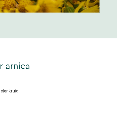
r arnica
gelenkruid
)