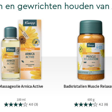
n en gewrichten houden van 
Massageolie Arnica Active
Badkristallen Muscle Relaxa
100 ml
600 g
4.0
(3)
4.2
(6)