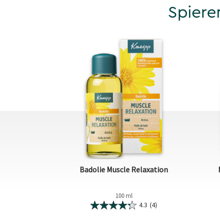
Spiere
Badolie Muscle Relaxation
100 ml
4.3
(4)