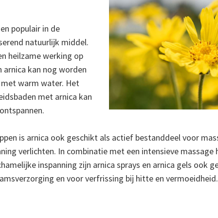
en populair in de
serend natuurlijk middel.
en heilzame werking op
an arnica kan nog worden
n met warm water. Het
eidsbaden met arnica kan
 ontspannen.
happen is arnica ook geschikt als actief bestanddeel voor m
ing verlichten. In combinatie met een intensieve massage hel
hamelijke inspanning zijn arnica sprays en arnica gels ook g
aamsverzorging en voor verfrissing bij hitte en vermoeidheid.