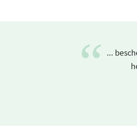
“
... besc
h