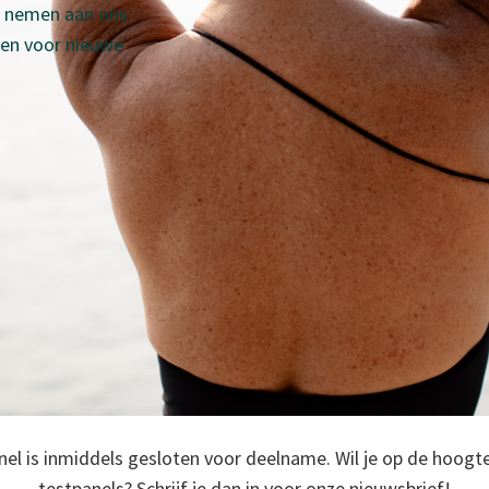
te nemen aan ons
ten voor nieuwe
el is inmiddels gesloten voor deelname. Wil je op de hoogte
testpanels? Schrijf je dan in voor onze nieuwsbrief!