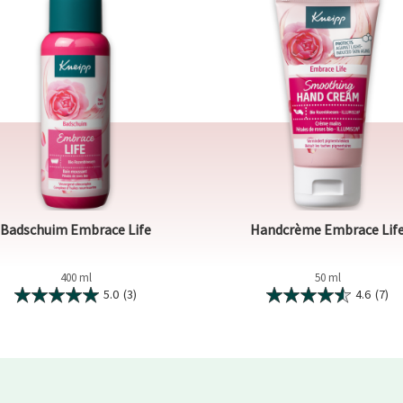
Badschuim Embrace Life
Handcrème Embrace Lif
400 ml
50 ml
5.0
(3)
4.6
(7)