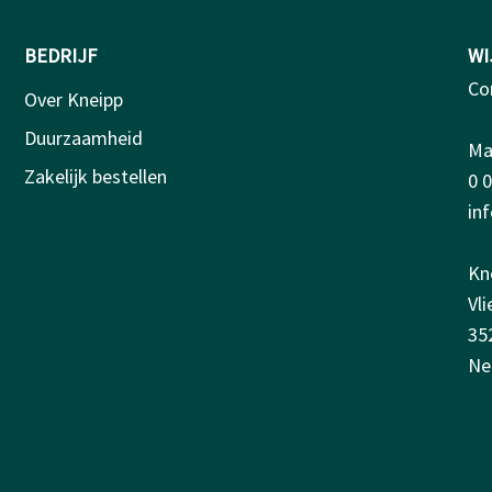
BEDRIJF
WI
Co
Over Kneipp
Duurzaamheid
Ma-
Zakelijk bestellen
0 
in
Kn
Vl
35
Ne