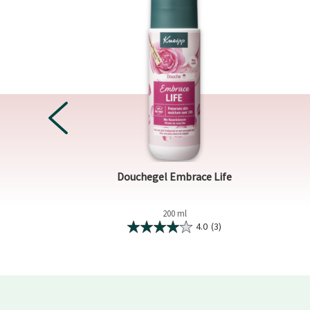
PREVIOUS
race Life
Douchegel Embrace Life
200 ml
5.0
(3)
4.0
(3)