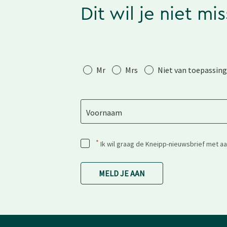
Dit wil je niet mi
Aanhef
Mr
Mrs
Niet van toepassing
Voornaam
*
Ik wil graag de Kneipp-nieuwsbrief met a
MELD JE AAN