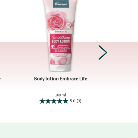
NEXT
e
Body lotion Embrace Life
Douche f
200 ml
5.0
(3)