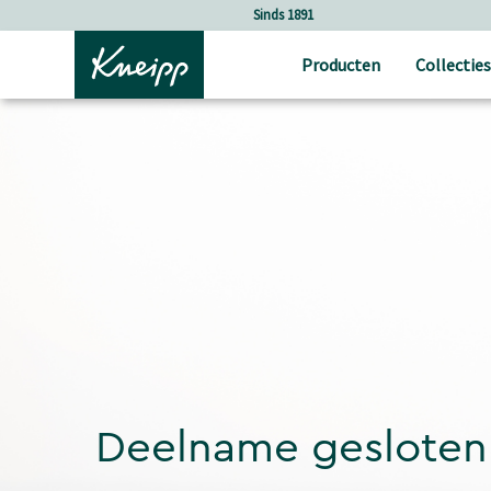
Verder gaan naar hoofdinhoud.
Verder gaan naar de footer
Sinds 1891
Producten
Collecties
Deelname gesloten