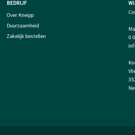
BEDRIJF
WI
Co
Over Kneipp
Duurzaamheid
Ma-
Zakelijk bestellen
0 
in
Kn
Vl
35
Ne