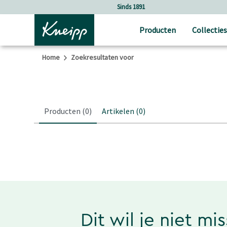
Verder gaan naar hoofdinhoud.
Verder gaan naar de footer
Sinds 1891
Producten
Collecties
Home
Zoekresultaten voor
Producten
(0)
Artikelen
(0)
Dit wil je niet mi