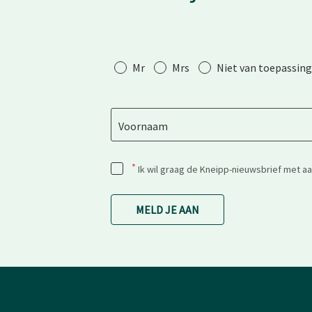
Aanhef
Mr
Mrs
Niet van toepassing
Voornaam
*
Ik wil graag de Kneipp-nieuwsbrief met a
MELD JE AAN