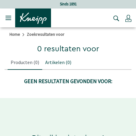
Verder gaan naar hoofdinhoud.
Verder gaan naar de footer
Sinds 1891
Lo
Home
Zoekresultaten voor
0 resultaten voor
Producten
(0)
Artikelen
(0)
GEEN RESULTATEN GEVONDEN VOOR: