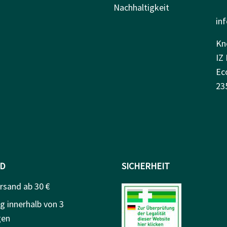
Nachhaltigkeit
in
Kn
IZ 
Ec
23
D
SICHERHEIT
rsand ab 30 €
g innerhalb von 3
gen