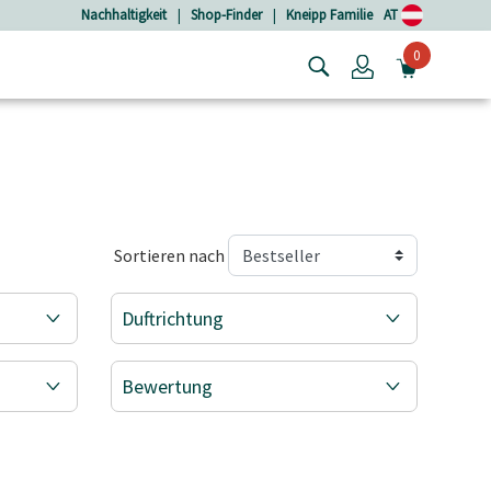
Nachhaltigkeit
|
Shop-Finder
|
Kneipp Familie
AT
0
Login
MINIW
Sortieren nach
Duftrichtung
Bewertung