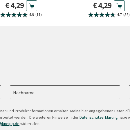
Aktueller Preis
Aktueller Pr
€ 4,29
€ 4,29
4.9
(11)
4.7
(58)
Nachname
onen und Produktinformationen erhalten. Meine hier angegebenen Daten d
arbeitet werden. Die weiteren Hinweise in der
Datenschutzerklärung
habe ic
@kneipp.de
widerrufen.