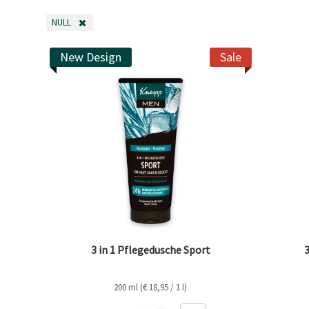
NULL
FILTER ENTFERNEN AKTUELL GEFILTERT NACH KATEGORIE: NULL
New Design
Sale
3 in 1 Pflegedusche Sport
200 ml (€ 18,95 / 1 l)