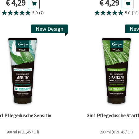
Aktueller Preis
Aktueller Pr
€ 4,29
€ 4,29
5.0
(7)
5.0
(18)
New Design
New
n1 Pflegedusche Sensitiv
3in1 Pflegedusche Start
200 ml (€ 21,45 / 1 l)
200 ml (€ 21,45 / 1 l)