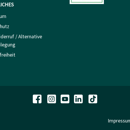
ICHES
sum
hutz
derruf / Alternative
ilegung
freiheit
Impressu