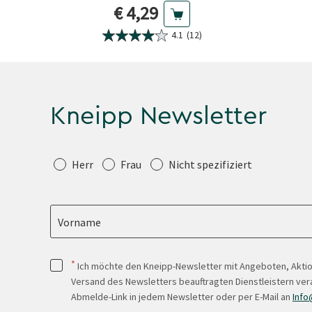
Aktueller Preis
€ 4,29
4.1
(12)
Kneipp Newsletter
Anrede
Herr
Frau
Nicht spezifiziert
Vorname
*
Ich möchte den Kneipp-Newsletter mit Angeboten, Akti
Versand des Newsletters beauftragten Dienstleistern ver
Abmelde-Link in jedem Newsletter oder per E-Mail an
Info