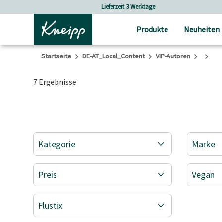
Skip to main content
Skip to footer content
Lieferzeit 3 Werktage
Produkte
Neuheiten
Startseite
DE-AT_Local_Content
VIP-Autoren
7 Ergebnisse
Kategorie
Marke
Preis
Vegan
Flustix