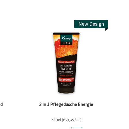
New Design
ld
3 in 1 Pflegedusche Energie
200 ml (€ 21,45 / 1 l)