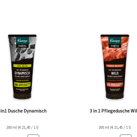
3in1 Dusche Dynamisch
3 in 1 Pflegedusche Wi
200 ml (€ 21,45 / 1 l)
200 ml (€ 21,45 / 1 l)